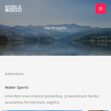
Skip
to
content
Our Projects
Adventure
Water Sports
Interdum exercitation penatibus, praesentium facilisi
accusamus fermentum, sagittis.